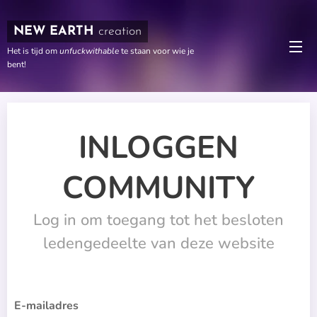
NEW EARTH
creation
Het is tijd om
unfuckwithable
te staan voor wie je
bent!
INLOGGEN
COMMUNITY
Log in om toegang tot het besloten
ledengedeelte van deze website
E-mailadres